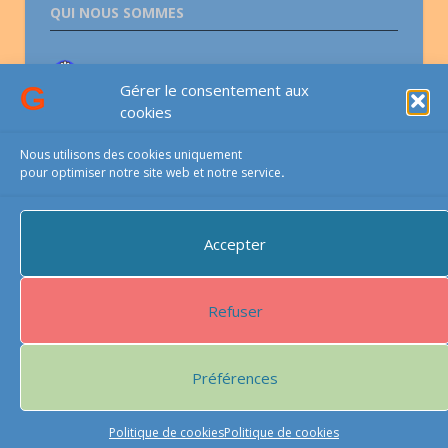
QUI NOUS SOMMES
Association lesGauchers.com
Gérer le consentement aux
cookies
CONTACTS
Nous utilisons des cookies uniquement
pour optimiser notre site web et notre service
.
Email-téléphone-courrier
Accepter
PROTECTIONS DU SITE
Refuser
Ce site est protégé par reCAPTCHA et
Google
Politique de
confidentialité
Préférences
Condition
s d’utilisation
Politique de cookies
Politique de cookies