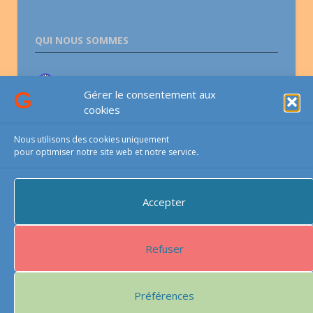
QUI NOUS SOMMES
Association lesGauchers.com
Gérer le consentement aux
cookies
CONTACTS
Nous utilisons des cookies uniquement
pour optimiser notre site web et notre service
.
Email-téléphone-courrier
Accepter
PROTECTIONS DU SITE
Refuser
Ce site est protégé par reCAPTCHA et
Google
Politique de
confidentialité
Préférences
Condition
s d’utilisation