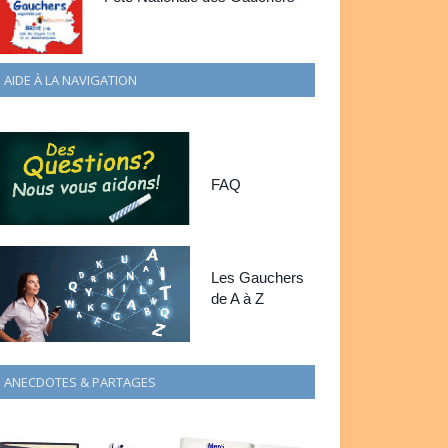
AIDE À LA NAVIGATION
FAQ
Les Gauchers
de A à Z
ANECDOTES & PARTAGES