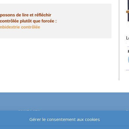
osons de lire et réfléchir
contrôlée plutôt que forcée :
mbidextrie contrôlée
L
P
CONTACTS
P
Gérer le consentement aux cookies
Email-téléphone-courrier