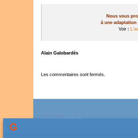
Nous vous prop
à une adaptation 
Voir
:
L’a
Alain Galobardès
Les commentaires sont fermés.
QUI NOUS SOMMES
Association lesGauchers.com