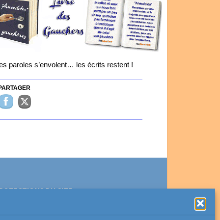
es paroles s’envolent… les écrits restent !
ARTAGER
ROTECTIONS DU SITE
Ce site est protégé par reCAPTCHA et