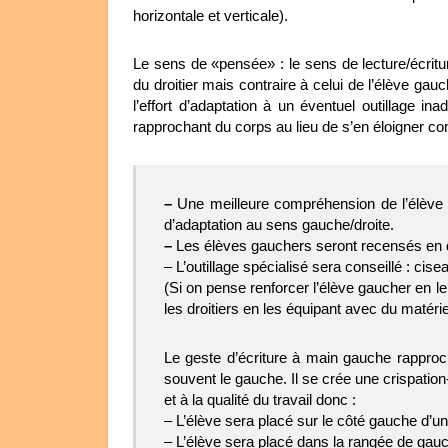
horizontale et verticale).
Le sens de «pensée» : le sens de lecture/écritur
du droitier mais contraire à celui de l’élève gauc
l’effort d’adaptation à un éventuel outillage in
rapprochant du corps au lieu de s’en éloigner comm
–
Une meilleure compréhension de l’élève 
d’adaptation au sens gauche/droite.
–
Les élèves gauchers seront recensés en d
– L’outillage spécialisé sera conseillé : cise
(Si on pense renforcer l’élève gaucher en le
les droitiers en les équipant avec du matéri
Le geste d’écriture à main gauche rapproc
souvent le gauche. Il se crée une crispation-
et à la qualité du travail donc :
– L’élève sera placé sur le côté gauche d’un
– L’élève sera placé dans la rangée de gauche