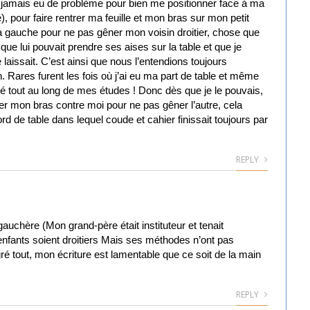
i jamais eu de problème pour bien me positionner face à ma
), pour faire rentrer ma feuille et mon bras sur mon petit
 à gauche pour ne pas gêner mon voisin droitier, chose que
que lui pouvait prendre ses aises sur la table et que je
e laissait. C’est ainsi que nous l’entendions toujours
in. Rares furent les fois où j’ai eu ma part de table et même
êné tout au long de mes études ! Donc dès que je le pouvais,
ier mon bras contre moi pour ne pas gêner l’autre, cela
d de table dans lequel coude et cahier finissait toujours par
REPLY
auchère (Mon grand-père était instituteur et tenait
enfants soient droitiers Mais ses méthodes n’ont pas
ré tout, mon écriture est lamentable que ce soit de la main
REPLY