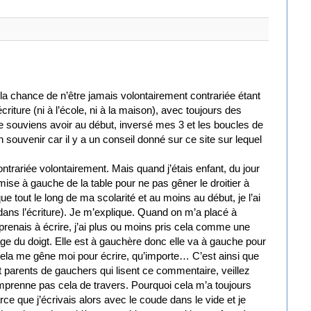
u la chance de n’être jamais volontairement contrariée étant
riture (ni à l’école, ni à la maison), avec toujours des
me souviens avoir au début, inversé mes 3 et les boucles de
un souvenir car il y a un conseil donné sur ce site sur lequel
contrariée volontairement. Mais quand j’étais enfant, du jour
mise à gauche de la table pour ne pas gêner le droitier à
ue tout le long de ma scolarité et au moins au début, je l’ai
dans l’écriture). Je m’explique. Quand on m’a placé à
pprenais à écrire, j’ai plus ou moins pris cela comme une
tage du doigt. Elle est à gauchère donc elle va à gauche pour
 cela me gêne moi pour écrire, qu’importe… C’est ainsi que
t parents de gauchers qui lisent ce commentaire, veillez
mprenne pas cela de travers. Pourquoi cela m’a toujours
rce que j’écrivais alors avec le coude dans le vide et je