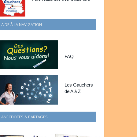
AIDE À LA NAVIGATION
FAQ
Les Gauchers
de A à Z
ANECDOTES & PARTAGES