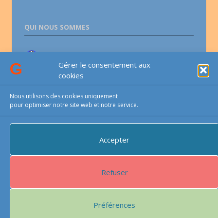
QUI NOUS SOMMES
Association lesGauchers.com
Gérer le consentement aux
cookies
CONTACTS
Nous utilisons des cookies uniquement
pour optimiser notre site web et notre service
.
Email-téléphone-courrier
Accepter
PROTECTIONS DU SITE
Refuser
Ce site est protégé par reCAPTCHA et
Google
Politique de
confidentialité
Préférences
Condition
s d’utilisation