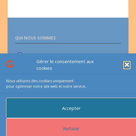
QUI NOUS SOMMES
Association lesGauchers.com
Gérer le consentement aux
cookies
CONTACTS
Nous utilisons des cookies uniquement
pour optimiser notre site web et notre service
.
Email-téléphone-courrier
Accepter
PROTECTIONS DU SITE
Refuser
Ce site est protégé par reCAPTCHA et
Google