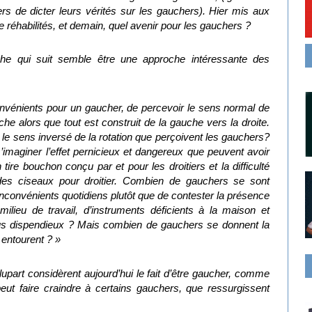
tiers de dicter leurs vérités sur les gauchers). Hier mis aux
 réhabilités, et demain, quel avenir pour les gauchers ?
he qui suit semble être une approche intéressante des
onvénients pour un gaucher, de percevoir le sens normal de
che alors que tout est construit de la gauche vers la droite.
t le sens inversé de la rotation que perçoivent les gauchers?
maginer l’effet pernicieux et dangereux que peuvent avoir
un tire bouchon conçu par et pour les droitiers et la difficulté
des ciseaux pour droitier. Combien de gauchers se sont
 inconvénients quotidiens plutôt que de contester la présence
ilieu de travail, d’instruments déficients à la maison et
plus dispendieux ? Mais combien de gauchers se donnent la
 entourent ? »
plupart considèrent aujourd’hui le fait d’être gaucher, comme
eut faire craindre à certains gauchers, que ressurgissent