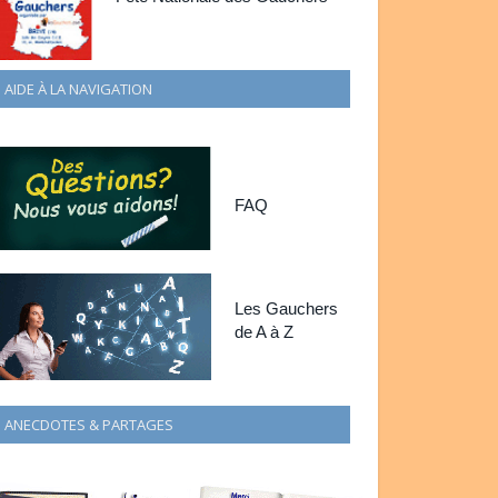
AIDE À LA NAVIGATION
FAQ
Les Gauchers
de A à Z
ANECDOTES & PARTAGES