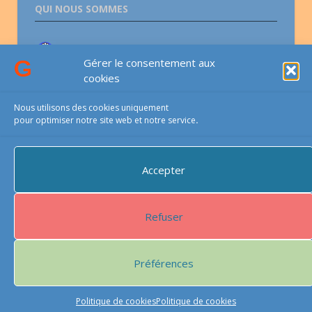
QUI NOUS SOMMES
Association lesGauchers.com
Gérer le consentement aux
cookies
CONTACTS
Nous utilisons des cookies uniquement
pour optimiser notre site web et notre service
.
Email-téléphone-courrier
Accepter
PROTECTIONS DU SITE
Refuser
Ce site est protégé par reCAPTCHA et
Google
Politique de
confidentialité
Préférences
Condition
s d’utilisation
Politique de cookies
Politique de cookies