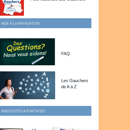
AIDE À LA NAVIGATION
FAQ
Les Gauchers
de A à Z
ANECDOTES & PARTAGES