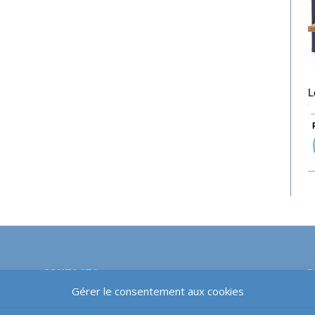
L
P
CONTACTS
P
Gérer le consentement aux cookies
Email-téléphone-courrier