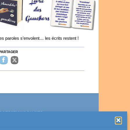
es paroles s’envolent… les écrits restent !
ARTAGER
ROTECTIONS DU SITE
Ce site est protégé par reCAPTCHA et