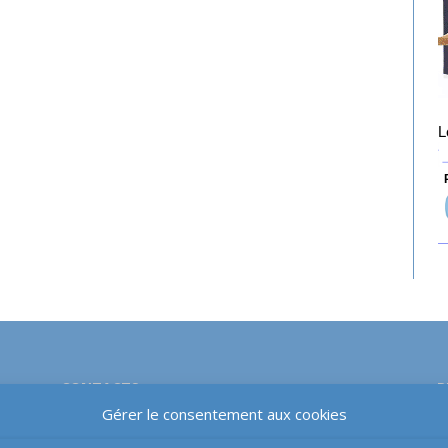
L
P
CONTACTS
P
Gérer le consentement aux cookies
Email-téléphone-courrier