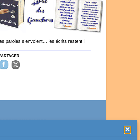
es paroles s’envolent… les écrits restent !
ARTAGER
ROTECTIONS DU SITE
Ce site est protégé par reCAPTCHA et