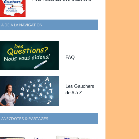
AIDE À LA NAVIGATION
FAQ
Les Gauchers
de A à Z
ANECDOTES & PARTAGES