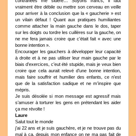
contrariées me sidère… Soyons francs, il faut
vraiment être débile ou mettre son cerveau en veille
pour arriver à la conclusion que la « gaucherie » est
un vilain défaut ! Quant aux pratiques humiliantes
comme attacher la main gauche dans le dos, taper
sur les doigts ou tordre les cuillères sur la gauche, on
ne me fera jamais croire que c’était fait « avec une
bonne intention ».
Encourager les gauchers à développer leur capacité
à droite et à ne pas utiliser leur main gauche par le
biais d’exercices, c’eut été stupide, mais je veux bien
croire que cela aurait relevé d’une bonne intention,
mais faire souffrir et humilier des enfants, ce n’est
que de la satisfaction sadique et ne m’inspire que
mépris.
Je suis désolée si mon message est agressif mais
s’amuser à torturer les gens en prétendant les aider
ça me révolte !
Laure
Salut tout le monde
j’ai 22 ans et je suis gauchère, et je ne trouve pas du
mal à ça, depuis mon enfance on ne ma pas fait de